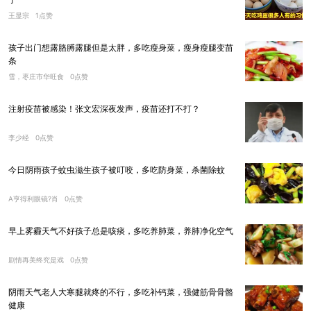
王显宗
1点赞
孩子出门想露胳膊露腿但是太胖，多吃瘦身菜，瘦身瘦腿变苗
条
雪，枣庄市华旺食
0点赞
注射疫苗被感染！张文宏深夜发声，疫苗还打不打？
李少经
0点赞
今日阴雨孩子蚊虫滋生孩子被叮咬，多吃防身菜，杀菌除蚊
A亨得利眼镜?肖
0点赞
早上雾霾天气不好孩子总是咳痰，多吃养肺菜，养肺净化空气
剧情再美终究是戏
0点赞
阴雨天气老人大寒腿就疼的不行，多吃补钙菜，强健筋骨骨骼
健康