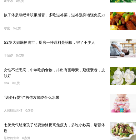
姚小冰
0点赞
孩子体质弱经常咳嗽感冒，多吃滋补菜，滋补强身增强免疫力
零度
0点赞
52岁大姐脑梗离世，厨房一种调料是祸根，害了不少人
于涵伊
0点赞
女性不想患病，中年吃的食物，排出有害毒素，延缓衰老，皮
肤好
sha
0点赞
“诺必行婴宝”教你发烧吃什么水果
人保财险周倩
0点赞
七伏天气结束孩子想要游泳提高免疫力，多吃小炒菜，增强体
质
怒放的生命
0点赞