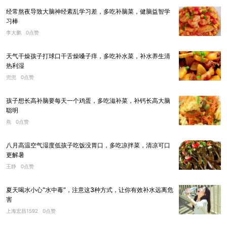
经常熬夜导致大脑神经紊乱学习差，多吃补脑菜，健脑益智学
习棒
李大鹏
0点赞
天气干燥孩子打球口干舌燥嗓子痒，多吃补水菜，补水养生清
热利湿
兜兜
0点赞
孩子想长高补脑要每天一个鸡蛋，多吃滋补菜，补钙长高大脑
聪明
燕
0点赞
八月高温空气湿度低孩子吃饭没胃口，多吃凉拌菜，清凉可口
更解暑
王静
0点赞
夏天喝水小心“水中毒”，注意这3种方式，让你有效补水远离危
害
上海宏昌1592
0点赞