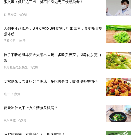
张文宏：做好这三点，就不怕身边无症状感染者！
?? 王麦英
0点赞
人到中年想长寿，8月立秋吃3种食物，排出毒素，养护肠胃增
强体质
艾粽分明
1点赞
孩子不听劝阻非要大太阳出去玩，多吃美容菜，滋养皮肤更白
嫩
汉唐星光电吴先生
1点赞
立秋到来天气开始分早晚凉，多吃暖身菜，暖身滋补生病少
燕子
0点赞
夏天吃什么不上火？清凉又滋润？
欧阳翠花
0点赞
减肥的秘密。看完瘦不了，回来喷我！