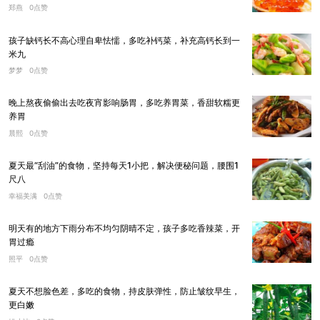
郑燕
0点赞
孩子缺钙长不高心理自卑怯懦，多吃补钙菜，补充高钙长到一
米九
梦梦
0点赞
晚上熬夜偷偷出去吃夜宵影响肠胃，多吃养胃菜，香甜软糯更
养胃
晨熙
0点赞
夏天最“刮油”的食物，坚持每天1小把，解决便秘问题，腰围1
尺八
幸福美满
0点赞
明天有的地方下雨分布不均匀阴晴不定，孩子多吃香辣菜，开
胃过瘾
照平
0点赞
夏天不想脸色差，多吃的食物，持皮肤弹性，防止皱纹早生，
更白嫩