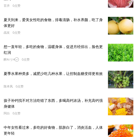
百卉
0点赞
夏天到来，爱美女性吃的食物，排毒清肠，补水养颜，吃了身
体更好
战友
0点赞
想一直年轻，多吃的食物，温暖身体，促进月经排出，脸色更
红润
醉AiうH
0点赞
夏季水果种类多，减肥少吃几种水果，让控制血糖变得更有效
陈本凤
0点赞
孩子补钙找不对方法吃错了东西，多喝高钙浓汤，补充高钙强
身健体
阿白
0点赞
中年女性看过来，多吃的好食物，肌肤白了，消炎活血，人体
更年轻