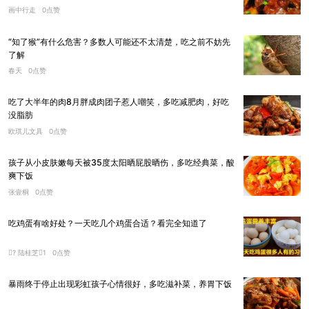
画中行走
0点赞
“知了猴”有什么危害？多数人可能还不太清楚，吃之前不妨先
了解
春天
0点赞
吃了大半年的肉8月胖成肉团子惹人嘲笑，多吃减肥肉，好吃
没脂肪
欧琪儿文具
0点赞
孩子从小皮肤嫩每天被35度太阳晒屁股晒伤，多吃经典菜，酸
爽下饭
张壹桐
0点赞
吃鸡蛋有啥好处？一天吃几个鸡蛋合适？看完全知道了
? 陆桂芝1
0点赞
暴雨终于停止出现彩虹孩子心情很好，多吃滋补菜，养胃下饭