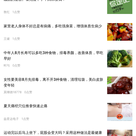
敦红
1点赞
家里老人身体不好总是有病痛，多吃强身菜，增强体质生病少
王健
1点赞
中年人8月长寿可以多吃3种食物，排毒养颜，改善体质，早吃
早好
时与
0点赞
女性要美容8月先排毒，离不开3种食物，清理垃圾，美白皮肤
变年轻
莫继德18778
0点赞
夏天痛经穴位推拿快速止痛
益星达电子
1点赞
运动完以后马上坐下，屁股会变大吗？采用这种做法是最健康