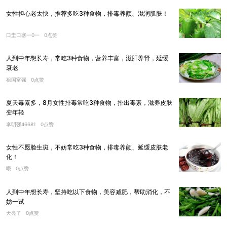
女性担心老太快，推荐多吃3种食物，排毒养颜、滋润肌肤！
口圭口塞一0一
0点赞
人到中年想长寿，常吃3种食物，营养丰富，滋肝养肾，延缓
衰老
祖国富强
0点赞
夏天毒素多，8月女性排毒常吃3种食物，排出毒素，滋养皮肤
变年轻
李明强46681
0点赞
女性不愿脸生斑，不妨常吃3种食物，排毒养颜、延缓皮肤老
化！
哦
0点赞
人到中年想长寿，坚持吃以下食物，美容减肥，帮助消化，不
妨一试
天亮了
0点赞