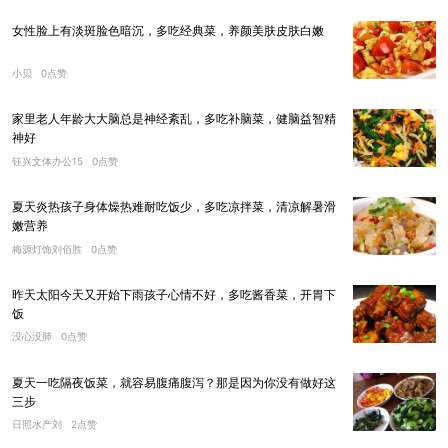
女性脸上有淡斑脸色暗沉，多吃经典菜，养颜美肤皮肤白嫩
小贝
0点赞
家里老人年龄大大脑总是神经紊乱，多吃补脑菜，健脑益智精
神好
钰兴文体办公15
0点赞
夏天炎热孩子身体燥热难耐吃饭少，多吃凉拌菜，清凉解暑滑
嫩营养
梅源灯饰刘佰胜
0点赞
昨天太阳今天又开始下雨孩子心情不好，多吃酱香菜，开胃下
饭
没心没肺
0点赞
夏天一吃隔夜饭菜，就容易腹痛腹泻？那是因为你没有做好这
三步
日照水产刘
2点赞