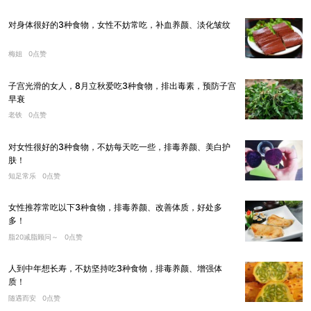
对身体很好的3种食物，女性不妨常吃，补血养颜、淡化皱纹
梅姐
0点赞
子宫光滑的女人，8月立秋爱吃3种食物，排出毒素，预防子宫
早衰
老铁
0点赞
对女性很好的3种食物，不妨每天吃一些，排毒养颜、美白护
肤！
知足常乐
0点赞
女性推荐常吃以下3种食物，排毒养颜、改善体质，好处多
多！
脂20减脂顾问～
0点赞
人到中年想长寿，不妨坚持吃3种食物，排毒养颜、增强体
质！
随遇而安
0点赞