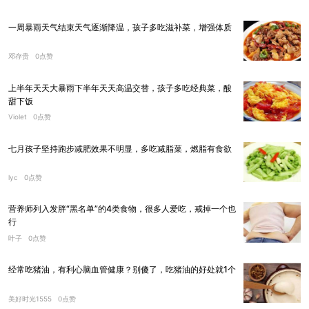
一周暴雨天气结束天气逐渐降温，孩子多吃滋补菜，增强体质
邓存贵
0点赞
上半年天天大暴雨下半年天天高温交替，孩子多吃经典菜，酸
甜下饭
Violet
0点赞
七月孩子坚持跑步减肥效果不明显，多吃减脂菜，燃脂有食欲
lyc
0点赞
营养师列入发胖“黑名单”的4类食物，很多人爱吃，戒掉一个也
行
叶子
0点赞
经常吃猪油，有利心脑血管健康？别傻了，吃猪油的好处就1个
美好时光1555
0点赞