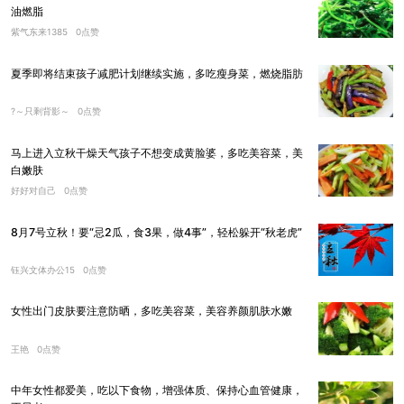
油燃脂
紫气东来1385
0点赞
夏季即将结束孩子减肥计划继续实施，多吃瘦身菜，燃烧脂肪
?～只剩背影～
0点赞
马上进入立秋干燥天气孩子不想变成黄脸婆，多吃美容菜，美
白嫩肤
好好对自己
0点赞
8月7号立秋！要“忌2瓜，食3果，做4事”，轻松躲开“秋老虎”
钰兴文体办公15
0点赞
女性出门皮肤要注意防晒，多吃美容菜，美容养颜肌肤水嫩
王艳
0点赞
中年女性都爱美，吃以下食物，增强体质、保持心血管健康，