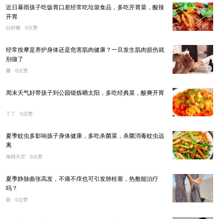
近日暴雨孩子吃饭胃口差经常吃垃圾食品，多吃开胃菜，酸辣
开胃
白砂糖
0点赞
经常按摩是养护身体还是危害肌肉健康？一旦发生肌肉损伤就
别做了
馨
0点赞
周末天气好带孩子到公园锻炼晒太阳，多吃经典菜，酸爽开胃
丫丫
0点赞
夏季蚊虫多影响孩子身体健康，多吃杀菌菜，杀菌消毒蚊虫远
离
海阔天空
0点赞
夏季静脉曲张高发，不痛不痒也可引发肺栓塞，热敷能治疗
吗？
丽
0点赞