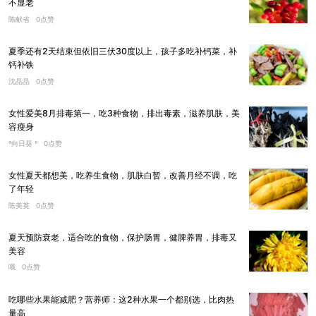
不显老
陈献省
0点赞
夏季还有2天结束但依旧三伏30度以上，孩子多吃补钙菜，补
钙补铁
沈晶晶
0点赞
女性爱美8月排毒第一，吃3种食物，排出毒素，滋养肌肤，美
容瘦身
º向日葵 º
0点赞
女性夏天都想美，吃养生食物，肌肤白暂，改善月经不调，吃
了年轻
陈美英
0点赞
夏天预防衰老，适合吃的食物，保护肠胃，健脾养胃，排毒又
美容
哦
0点赞
吃哪些水果能减肥？营养师：这2种水果一个都别选，比肉热
量高