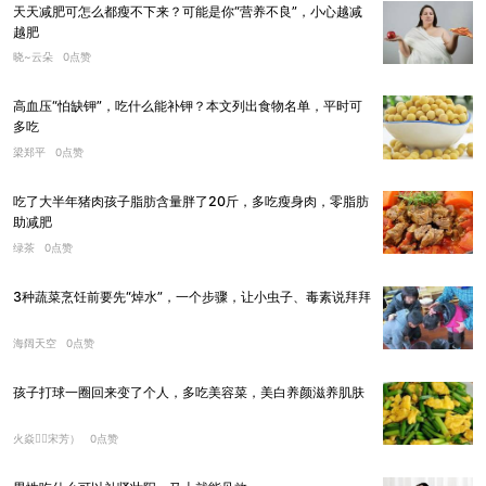
天天减肥可怎么都瘦不下来？可能是你“营养不良”，小心越减
越肥
晓~云朵
0点赞
高血压“怕缺钾”，吃什么能补钾？本文列出食物名单，平时可
多吃
梁郑平
0点赞
吃了大半年猪肉孩子脂肪含量胖了20斤，多吃瘦身肉，零脂肪
助减肥
绿茶
0点赞
3种蔬菜烹饪前要先“焯水”，一个步骤，让小虫子、毒素说拜拜
海阔天空
0点赞
孩子打球一圈回来变了个人，多吃美容菜，美白养颜滋养肌肤
火焱（宋芳）
0点赞