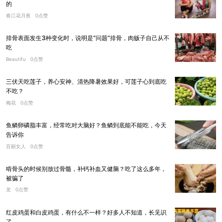
的
春江花月夜
0点赞
排骨表面发生3种变化时，说明是“问题”排骨，肉贩子自己从不
吃
Beautifu
0点赞
三伏天吃莲子，养心安神、清热降暑效果好，可莲子心到底吃
不吃？
梅花
0点赞
鱼鳞卵磷脂丰富，经常吃对大脑好？鱼鳞到底能不能吃，今天
告诉你
百丽女人
0点赞
啃骨头的时候别放过骨髓，补钙补血又健脑？吃了这么多年，
被骗了
龙
0点赞
红皮鸡蛋和白皮鸡蛋，有什么不一样？好多人不知道，长见识
了