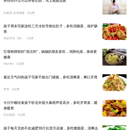
男性吃什么可以补肾壮阳，马上就能见效
刘英英·龙湾渔家
0点赞
孩子周末宅家连吃三天冷饮导致拉肚子，多吃润肠菜，保护肠
胃
知足常乐《奎》
1点赞
它堪称肺部的“清洁剂”，抽烟的朋友多吃，润肺化痰，身体更
健康
NianRm
0点赞
最近天气闷热孩子宅家不敢出门锻炼，多吃清爽菜，爽口开胃
李芳
0点赞
今日午睡结束孩子听见外面大暴雨声音高兴，多吃开胃菜，暖
身暖胃
壮壮奶奶
0点赞
孩子每天无肉不欢减肥10斤比登天还难，多吃燃脂菜，清爽去